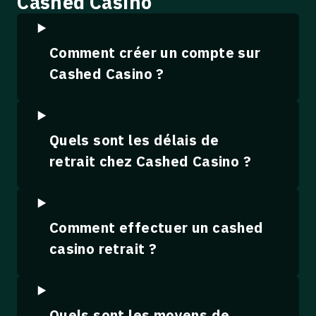
Cashed Casino
Comment créer un compte sur
Cashed Casino ?
Quels sont les délais de
retrait chez Cashed Casino ?
Comment effectuer un cashed
casino retrait ?
Quels sont les moyens de