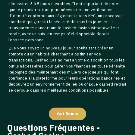
nécessiter 3 à 5 jours ouvrables. Il est important de noter
que le premier retrait peut nécessiter une vérification
d’identité conforme aux réglementations KYC, un processus
standard qui garantit la sécurité de tous les joueurs. La
transparence concernant le cashed casino withdrawal est
totale, avec un suivi en temps réel disponible depuis
l’espace personnel.
Que vous soyez un nouveau joueur souhaitant créer un
compte ou un habitué cherchant à optimiser vos
transactions, Cashed Casino met à votre disposition tous les
outils nécessaires pour gérer vos finances en toute sérénité.
Rejoignez dès maintenant des milliers de joueurs qui font
confiance à la plateforme pour leurs opérations bancaires et
découvrez un environnement de jeu où chaque cashed retrait
se déroule dans les meilleures conditions possibles.
Get Bonus
Questions Fréquentes -