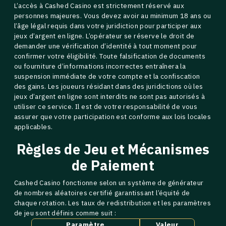
L’accès à Cashed Casino est strictement réservé aux
personnes majeures. Vous devez avoir au minimum 18 ans ou
l’âge légal requis dans votre juridiction pour participer aux
jeux d’argent en ligne. L’opérateur se réserve le droit de
demander une vérification d’identité à tout moment pour
confirmer votre éligibilité. Toute falsification de documents
ou fourniture d’informations incorrectes entraînera la
suspension immédiate de votre compte et la confiscation
des gains. Les joueurs résidant dans des juridictions où les
jeux d’argent en ligne sont interdits ne sont pas autorisés à
utiliser ce service. Il est de votre responsabilité de vous
assurer que votre participation est conforme aux lois locales
applicables.
Règles de Jeu et Mécanismes
de Paiement
Cashed Casino fonctionne selon un système de générateur
de nombres aléatoires certifié garantissant l’équité de
chaque rotation. Les taux de redistribution et les paramètres
de jeu sont définis comme suit :
Paramètre
Valeur